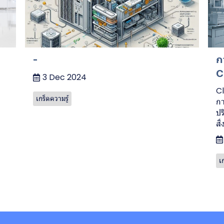
-
ก
C
3 Dec 2024
Cl
เกร็ดความรู้
กา
ปร
สิ
เ