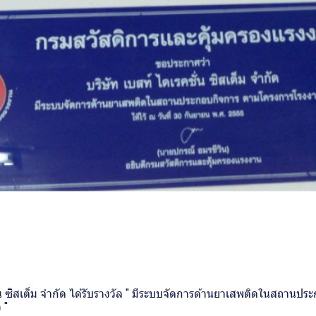
ั่น ซิสเต็ม จำกัด ได้รับรางวัล " มีระบบจัดการด้านยาเสพติดในสถานป
 "