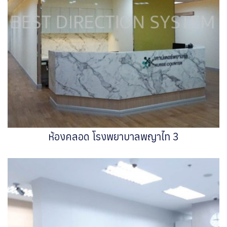
ห้องคลอด โรงพยาบาลพญาไท 3