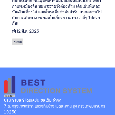
เปิดประสบการณ์สุดพิเศษ สัมผัสเสน่ห์แดนมังกร เที่ยว
กำแพงเมืองจีน ชมพระราชวังต้องห้าม เดินเล่นที่เดอะ
บันด์ในเซี่ยงไฮ้ และลิ้มรสติ่มซำต้นตำรับ สนุกสนานไป
กับการเดินทาง พร้อมเก็บเกี่ยวความทรงจำดีๆ ไปด้วย
กัน!
12 มี.ค. 2025
News
บริษัท เบสท์ ไดเรคชั่น ซิสเต็ม จำกัด
7 ถ. กรุงเทพกรีฑา แขวงทับช้าง เขตสะพานสูง กรุงเทพมหานคร
10250