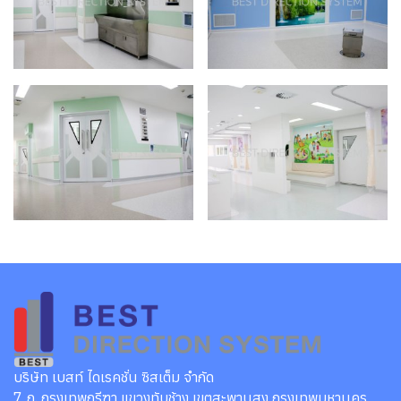
บริษัท เบสท์ ไดเรคชั่น ซิสเต็ม จำกัด
7 ถ. กรุงเทพกรีฑา แขวงทับช้าง เขตสะพานสูง กรุงเทพมหานคร